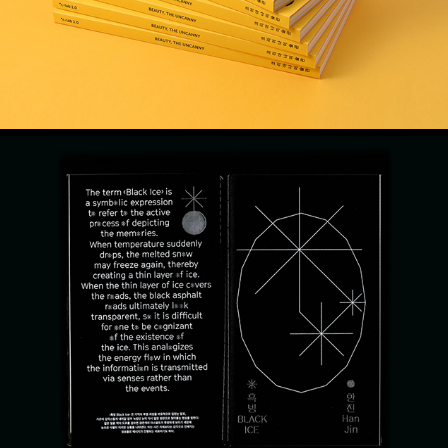
한진 개인전  –  흑빙 도록