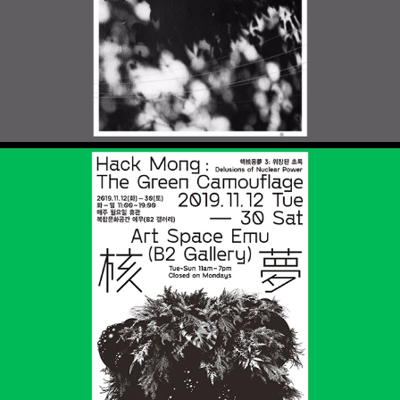
핵核몽夢 3: 위장된 초록