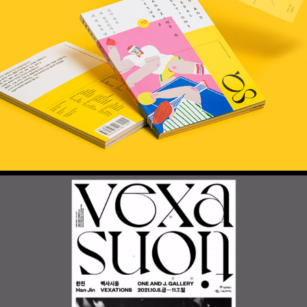
메거진 G vol 2.  –  적의 적은 내 친구인가?
한진 개인전 – 벡사시옹